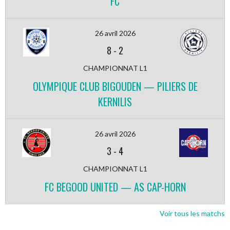
FC
26 avril 2026
8
-
2
CHAMPIONNAT L1
OLYMPIQUE CLUB BIGOUDEN — PILIERS DE
KERNILIS
26 avril 2026
3
-
4
CHAMPIONNAT L1
FC BEGOOD UNITED — AS CAP-HORN
Voir tous les matchs