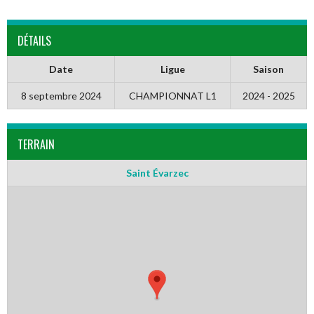
DÉTAILS
Date
Ligue
Saison
8 septembre 2024
CHAMPIONNAT L1
2024 - 2025
TERRAIN
Saint Évarzec