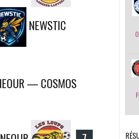
NEWSTIC
O
ONEOUR — COSMOS
F
RÉSU
ONEOUR
7
—