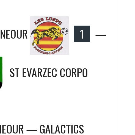
ONEOUR
1
—
ST EVARZEC CORPO
ONEOUR — GALACTICS