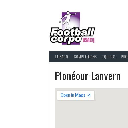
Skip
to
content
FOOT
L’USACQ
COMPETITIONS
EQUIPES
PHO
Plonéour-Lanvern