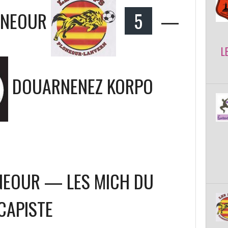
ONEOUR
5
—
L
DOUARNENEZ KORPO
NEOUR — LES MICH DU
CAPISTE