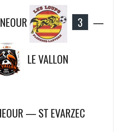
ONEOUR
3
—
LE VALLON
ONEOUR — ST EVARZEC