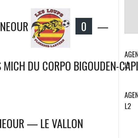
ONEOUR
0
—
AGEN
S MICH DU CORPO BIGOUDEN-CAP
L1
AGEN
L2
NEOUR — LE VALLON