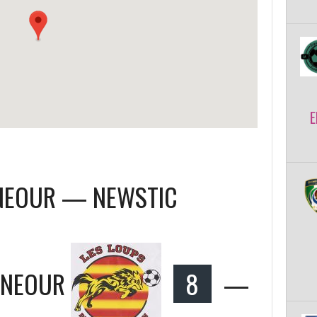
E
ONEOUR — NEWSTIC
ONEOUR
8
—