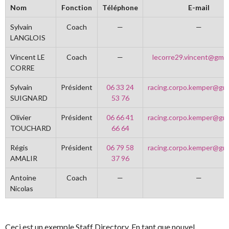
Nom
Fonction
Téléphone
E-mail
Sylvain
Coach
—
—
LANGLOIS
Vincent LE
Coach
—
lecorre29.vincent@gmai
CORRE
Sylvain
Président
06 33 24
racing.corpo.kemper@gma
SUIGNARD
53 76
Olivier
Président
06 66 41
racing.corpo.kemper@gma
TOUCHARD
66 64
Régis
Président
06 79 58
racing.corpo.kemper@gma
AMALIR
37 96
Antoine
Coach
—
—
Nicolas
Ceci est un exemple Staff Directory. En tant que nouvel