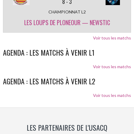
8
-
3
CHAMPIONNAT L2
LES LOUPS DE PLONEOUR — NEWSTIC
Voir tous les matchs
AGENDA : LES MATCHS À VENIR L1
Voir tous les matchs
AGENDA : LES MATCHS À VENIR L2
Voir tous les matchs
LES PARTENAIRES DE L'USACQ