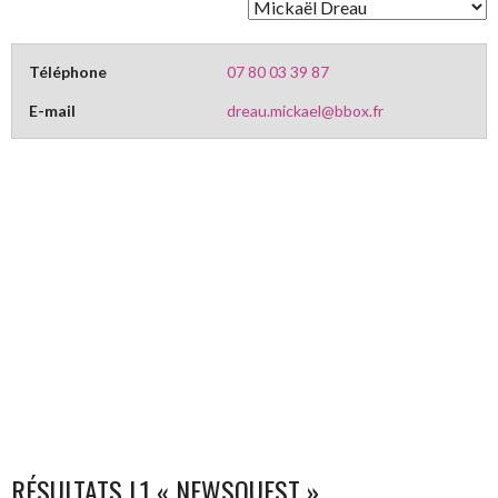
Téléphone
07 80 03 39 87
E-mail
dreau.mickael@bbox.fr
RÉSULTATS L1 « NEWSOUEST »