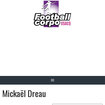
Skip
to
content
FOOTBALL CORPO
USACQ
Mickaël Dreau