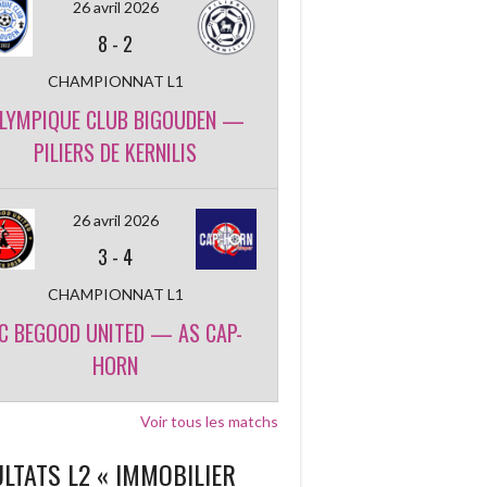
26 avril 2026
8
-
2
CHAMPIONNAT L1
LYMPIQUE CLUB BIGOUDEN —
PILIERS DE KERNILIS
26 avril 2026
3
-
4
CHAMPIONNAT L1
C BEGOOD UNITED — AS CAP-
HORN
Voir tous les matchs
LTATS L2 « IMMOBILIER