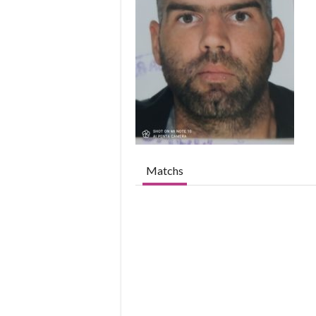
Matchs