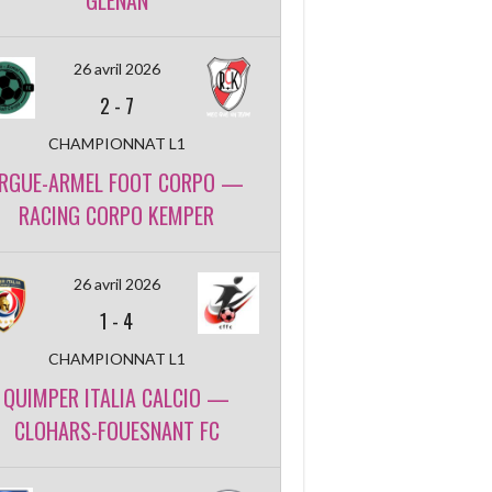
GLENAN
26 avril 2026
2
-
7
CHAMPIONNAT L1
RGUE-ARMEL FOOT CORPO —
RACING CORPO KEMPER
26 avril 2026
1
-
4
CHAMPIONNAT L1
QUIMPER ITALIA CALCIO —
CLOHARS-FOUESNANT FC