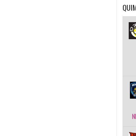
QUIM
N