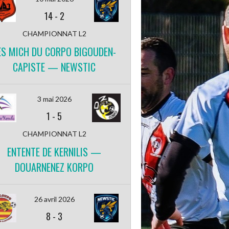
14
-
2
CHAMPIONNAT L2
ES MICH DU CORPO BIGOUDEN-
CAPISTE — NEWSTIC
3 mai 2026
1
-
5
CHAMPIONNAT L2
ENTENTE DE KERNILIS —
DOUARNENEZ KORPO
26 avril 2026
8
-
3