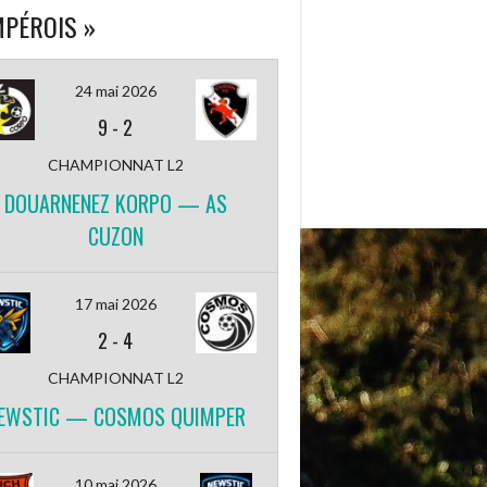
PÉROIS »
24 mai 2026
9
-
2
CHAMPIONNAT L2
DOUARNENEZ KORPO — AS
CUZON
17 mai 2026
2
-
4
CHAMPIONNAT L2
EWSTIC — COSMOS QUIMPER
10 mai 2026