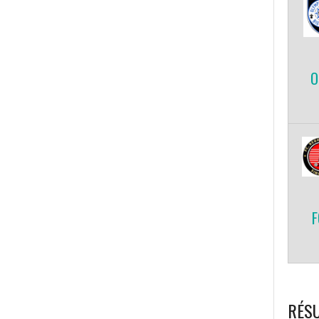
O
F
RÉSU