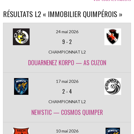
RÉSULTATS L2 « IMMOBILIER QUIMPÉROIS »
24 mai 2026
9
-
2
CHAMPIONNAT L2
DOUARNENEZ KORPO — AS CUZON
17 mai 2026
2
-
4
CHAMPIONNAT L2
NEWSTIC — COSMOS QUIMPER
10 mai 2026