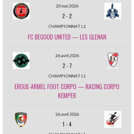
20 mai 2026
2
-
2
CHAMPIONNAT L1
FC BEGOOD UNITED — LES GLENAN
26 avril 2026
2
-
7
CHAMPIONNAT L1
ERGUE-ARMEL FOOT CORPO — RACING CORPO
KEMPER
26 avril 2026
1
-
4