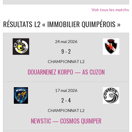
Voir tous les matchs
RÉSULTATS L2 « IMMOBILIER QUIMPÉROIS »
24 mai 2026
9
-
2
CHAMPIONNAT L2
DOUARNENEZ KORPO — AS CUZON
17 mai 2026
2
-
4
CHAMPIONNAT L2
NEWSTIC — COSMOS QUIMPER