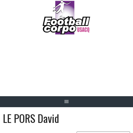
Skip
to
content
FOOTBALL CORPO
USACQ
LE PORS David