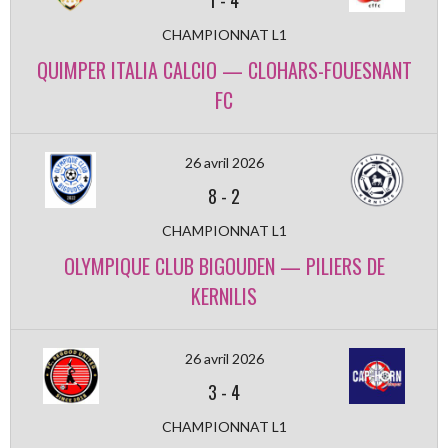
1
-
4
CHAMPIONNAT L1
QUIMPER ITALIA CALCIO — CLOHARS-FOUESNANT
FC
26 avril 2026
8
-
2
CHAMPIONNAT L1
OLYMPIQUE CLUB BIGOUDEN — PILIERS DE
KERNILIS
26 avril 2026
3
-
4
CHAMPIONNAT L1