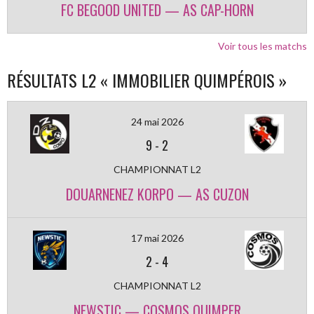
FC BEGOOD UNITED — AS CAP-HORN
Voir tous les matchs
RÉSULTATS L2 « IMMOBILIER QUIMPÉROIS »
24 mai 2026
9
-
2
CHAMPIONNAT L2
DOUARNENEZ KORPO — AS CUZON
17 mai 2026
2
-
4
CHAMPIONNAT L2
NEWSTIC — COSMOS QUIMPER