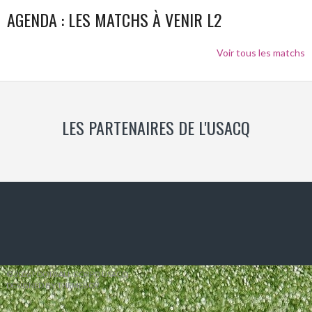
AGENDA : LES MATCHS À VENIR L2
Voir tous les matchs
LES PARTENAIRES DE L'USACQ
© 2026 FOOTBALL CORPO USACQ
DESIGNED BY THEMEBOY