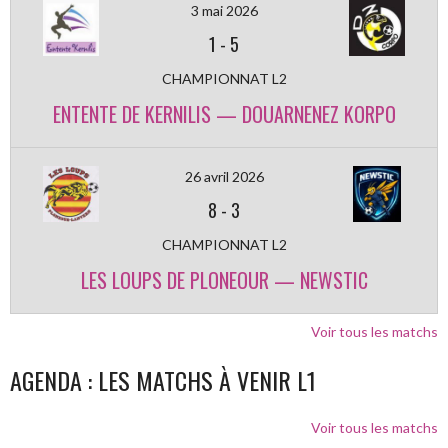
3 mai 2026
1
-
5
CHAMPIONNAT L2
ENTENTE DE KERNILIS — DOUARNENEZ KORPO
26 avril 2026
8
-
3
CHAMPIONNAT L2
LES LOUPS DE PLONEOUR — NEWSTIC
Voir tous les matchs
AGENDA : LES MATCHS À VENIR L1
Voir tous les matchs