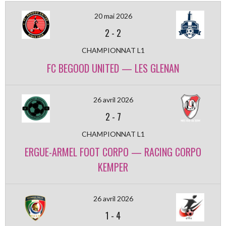
20 mai 2026
2
-
2
CHAMPIONNAT L1
FC BEGOOD UNITED — LES GLENAN
26 avril 2026
2
-
7
CHAMPIONNAT L1
ERGUE-ARMEL FOOT CORPO — RACING CORPO
KEMPER
26 avril 2026
1
-
4