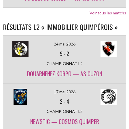
Voir tous les matchs
RÉSULTATS L2 « IMMOBILIER QUIMPÉROIS »
24 mai 2026
9
-
2
CHAMPIONNAT L2
DOUARNENEZ KORPO — AS CUZON
17 mai 2026
2
-
4
CHAMPIONNAT L2
NEWSTIC — COSMOS QUIMPER