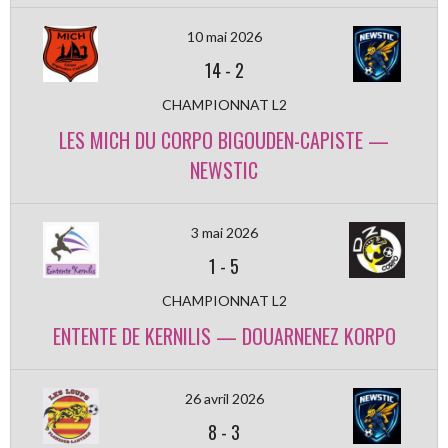
10 mai 2026
14
-
2
CHAMPIONNAT L2
LES MICH DU CORPO BIGOUDEN-CAPISTE —
NEWSTIC
3 mai 2026
1
-
5
CHAMPIONNAT L2
ENTENTE DE KERNILIS — DOUARNENEZ KORPO
26 avril 2026
8
-
3