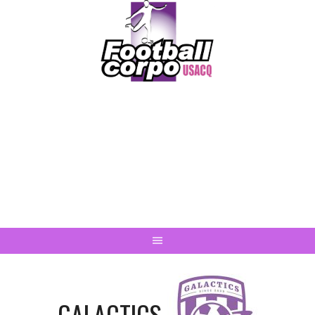
Skip
to
content
FOOTBALL CORPO
USACQ
GALACTICS