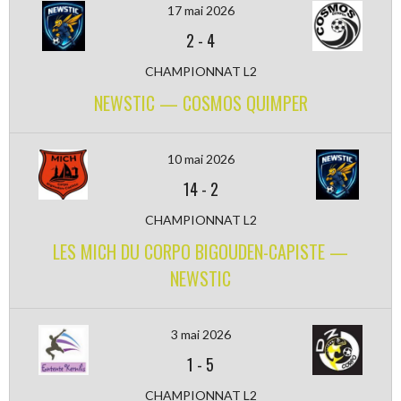
17 mai 2026
2
-
4
CHAMPIONNAT L2
NEWSTIC — COSMOS QUIMPER
10 mai 2026
14
-
2
CHAMPIONNAT L2
LES MICH DU CORPO BIGOUDEN-CAPISTE —
NEWSTIC
3 mai 2026
1
-
5
CHAMPIONNAT L2