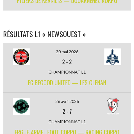
PILIERS DE KERNILIS — DOUARNENEZ KORPO
RÉSULTATS L1 « NEWSOUEST »
20 mai 2026
2
-
2
CHAMPIONNAT L1
FC BEGOOD UNITED — LES GLENAN
26 avril 2026
2
-
7
CHAMPIONNAT L1
ERGUE-ARMEL FOOT CORPO — RACING CORPO