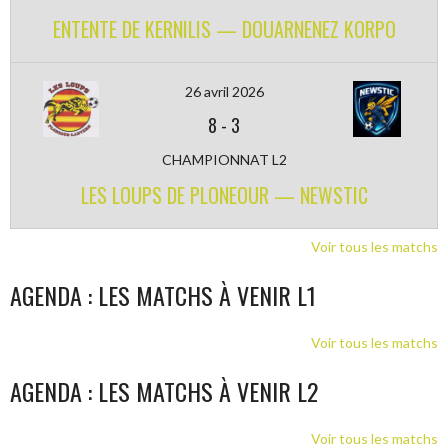
ENTENTE DE KERNILIS — DOUARNENEZ KORPO
26 avril 2026
8
-
3
CHAMPIONNAT L2
LES LOUPS DE PLONEOUR — NEWSTIC
Voir tous les matchs
AGENDA : LES MATCHS À VENIR L1
Voir tous les matchs
AGENDA : LES MATCHS À VENIR L2
Voir tous les matchs