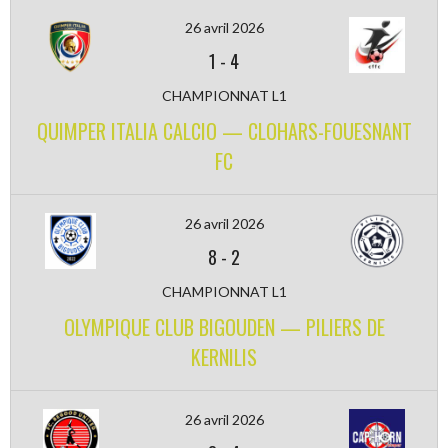
26 avril 2026
1
-
4
CHAMPIONNAT L1
QUIMPER ITALIA CALCIO — CLOHARS-FOUESNANT
FC
26 avril 2026
8
-
2
CHAMPIONNAT L1
OLYMPIQUE CLUB BIGOUDEN — PILIERS DE
KERNILIS
26 avril 2026