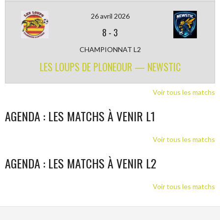
26 avril 2026
8
-
3
CHAMPIONNAT L2
LES LOUPS DE PLONEOUR — NEWSTIC
Voir tous les matchs
AGENDA : LES MATCHS À VENIR L1
Voir tous les matchs
AGENDA : LES MATCHS À VENIR L2
Voir tous les matchs