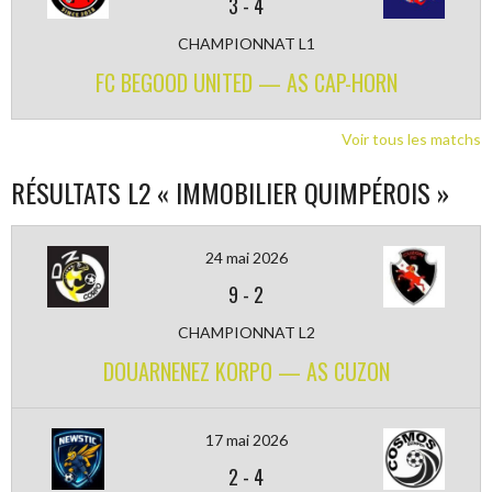
3
-
4
CHAMPIONNAT L1
FC BEGOOD UNITED — AS CAP-HORN
Voir tous les matchs
RÉSULTATS L2 « IMMOBILIER QUIMPÉROIS »
24 mai 2026
9
-
2
CHAMPIONNAT L2
DOUARNENEZ KORPO — AS CUZON
17 mai 2026
2
-
4