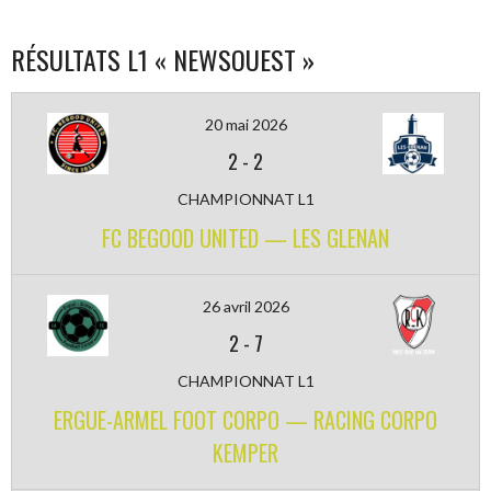
RÉSULTATS L1 « NEWSOUEST »
20 mai 2026
2
-
2
CHAMPIONNAT L1
FC BEGOOD UNITED — LES GLENAN
26 avril 2026
2
-
7
CHAMPIONNAT L1
ERGUE-ARMEL FOOT CORPO — RACING CORPO
KEMPER