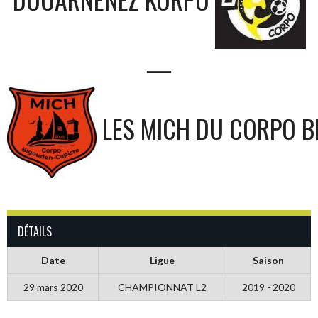
—
LES MICH DU CORPO B
DÉTAILS
Date
Ligue
Saison
29 mars 2020
CHAMPIONNAT L2
2019 - 2020