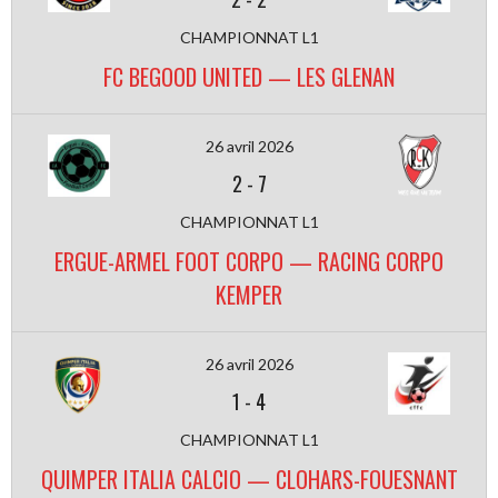
CHAMPIONNAT L1
FC BEGOOD UNITED — LES GLENAN
26 avril 2026
2
-
7
CHAMPIONNAT L1
ERGUE-ARMEL FOOT CORPO — RACING CORPO
KEMPER
26 avril 2026
1
-
4
CHAMPIONNAT L1
QUIMPER ITALIA CALCIO — CLOHARS-FOUESNANT