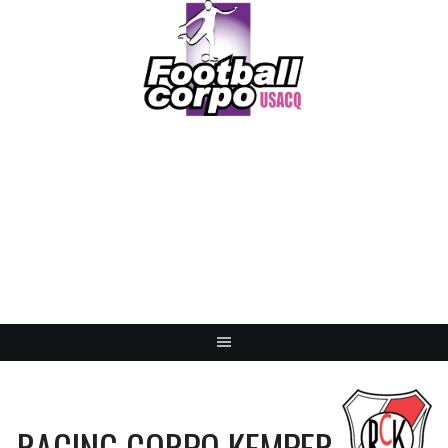
Skip
to
content
FOOTBALL CORPO
USACQ
RACING CORPO KEMPER