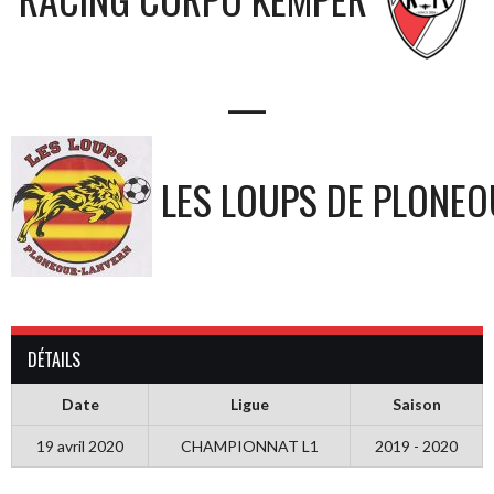
—
LES LOUPS DE PLONE
DÉTAILS
Date
Ligue
Saison
19 avril 2020
CHAMPIONNAT L1
2019 - 2020