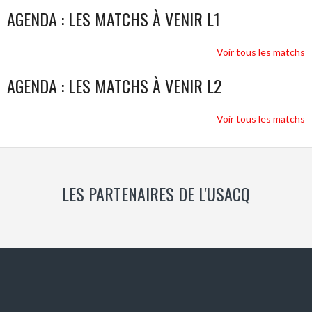
AGENDA : LES MATCHS À VENIR L1
Voir tous les matchs
AGENDA : LES MATCHS À VENIR L2
Voir tous les matchs
LES PARTENAIRES DE L'USACQ