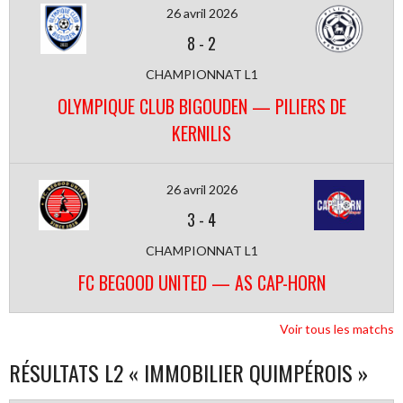
26 avril 2026
8
-
2
CHAMPIONNAT L1
OLYMPIQUE CLUB BIGOUDEN — PILIERS DE
KERNILIS
26 avril 2026
3
-
4
CHAMPIONNAT L1
FC BEGOOD UNITED — AS CAP-HORN
Voir tous les matchs
RÉSULTATS L2 « IMMOBILIER QUIMPÉROIS »