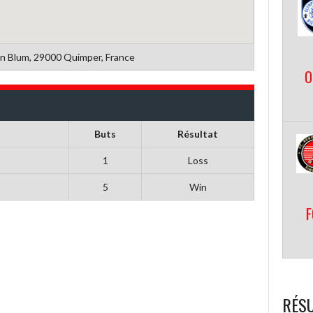
n Blum, 29000 Quimper, France
O
Buts
Résultat
1
Loss
5
Win
F
RÉSU