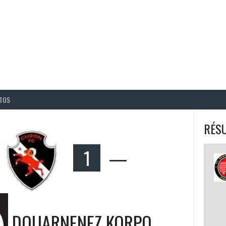
BALL CORPO USACQ
TOS
RÉSU
1
—
DOUARNENEZ KORPO