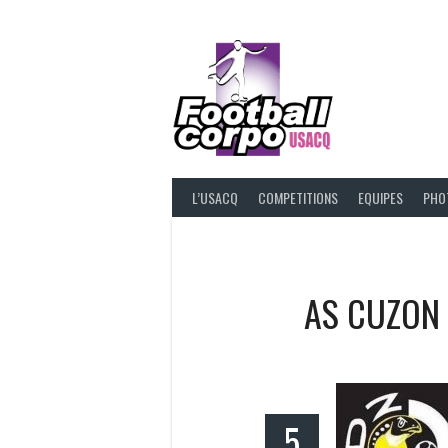
Skip
to
content
FOOT
L’USACQ
COMPETITIONS
EQUIPES
PHO
AS CUZON
5