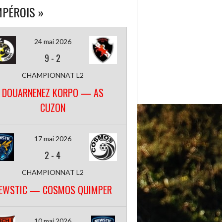
PÉROIS »
24 mai 2026
9
-
2
CHAMPIONNAT L2
DOUARNENEZ KORPO — AS
CUZON
17 mai 2026
2
-
4
CHAMPIONNAT L2
EWSTIC — COSMOS QUIMPER
10 mai 2026