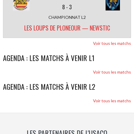
8
-
3
CHAMPIONNAT L2
LES LOUPS DE PLONEOUR — NEWSTIC
Voir tous les matchs
AGENDA : LES MATCHS À VENIR L1
Voir tous les matchs
AGENDA : LES MATCHS À VENIR L2
Voir tous les matchs
LES PARTENAIRES DE L'USACQ