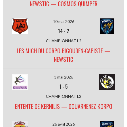
NEWSTIC — COSMOS QUIMPER
10 mai 2026
14
-
2
CHAMPIONNAT L2
LES MICH DU CORPO BIGOUDEN-CAPISTE —
NEWSTIC
3 mai 2026
1
-
5
CHAMPIONNAT L2
ENTENTE DE KERNILIS — DOUARNENEZ KORPO
26 avril 2026