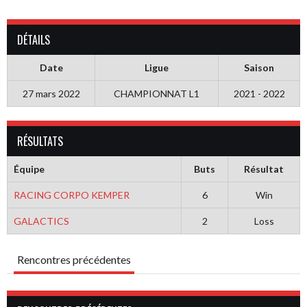
DÉTAILS
Date
Ligue
Saison
27 mars 2022
CHAMPIONNAT L1
2021 - 2022
RÉSULTATS
Équipe
Buts
Résultat
RACING CORPO KEMPER
6
Win
GALACTICS
2
Loss
Rencontres précédentes