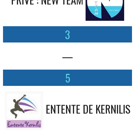
3
—
5
ENTENTE DE KERNILIS