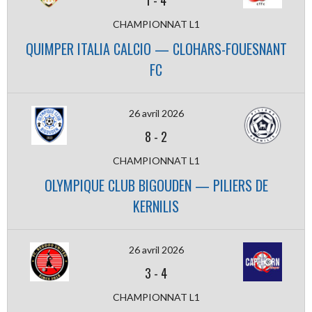
1
-
4
CHAMPIONNAT L1
QUIMPER ITALIA CALCIO — CLOHARS-FOUESNANT
FC
26 avril 2026
8
-
2
CHAMPIONNAT L1
OLYMPIQUE CLUB BIGOUDEN — PILIERS DE
KERNILIS
26 avril 2026
3
-
4
CHAMPIONNAT L1