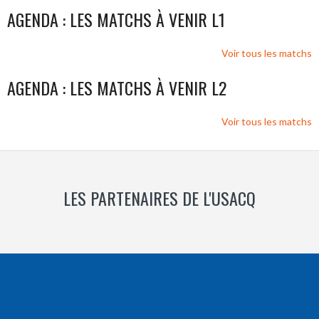
AGENDA : LES MATCHS À VENIR L1
Voir tous les matchs
AGENDA : LES MATCHS À VENIR L2
Voir tous les matchs
LES PARTENAIRES DE L'USACQ