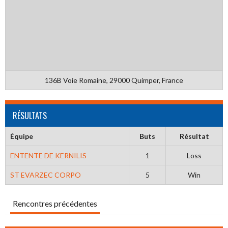
136B Voie Romaine, 29000 Quimper, France
RÉSULTATS
Équipe
Buts
Résultat
ENTENTE DE KERNILIS
1
Loss
ST EVARZEC CORPO
5
Win
Rencontres précédentes