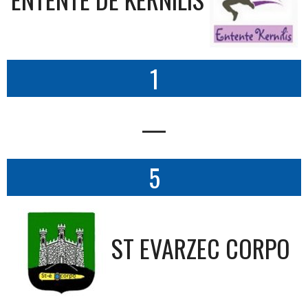
1
—
5
ST EVARZEC CORPO