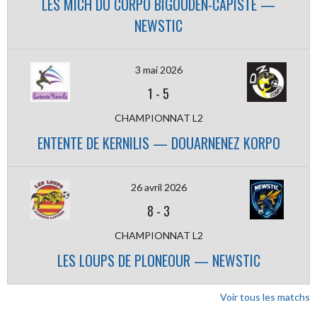
LES MICH DU CORPO BIGOUDEN-CAPISTE —
NEWSTIC
3 mai 2026
1
-
5
CHAMPIONNAT L2
ENTENTE DE KERNILIS — DOUARNENEZ KORPO
26 avril 2026
8
-
3
CHAMPIONNAT L2
LES LOUPS DE PLONEOUR — NEWSTIC
Voir tous les matchs