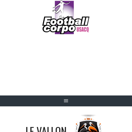
Skip
to
content
FOOTBALL CORPO
USACQ
LE VALLON