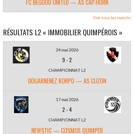
FC BEGOOD UNITED — AS CAP-HORN
Voir tous les matchs
RÉSULTATS L2 « IMMOBILIER QUIMPÉROIS »
24 mai 2026
9
-
2
CHAMPIONNAT L2
DOUARNENEZ KORPO — AS CUZON
17 mai 2026
2
-
4
CHAMPIONNAT L2
NEWSTIC — COSMOS QUIMPER