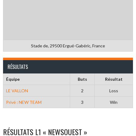
Stade de, 29500 Ergué-Gabéric, France
RÉSULTATS
Équipe
Buts
Résultat
LE VALLON
2
Loss
Privé : NEW TEAM
3
Win
RÉSULTATS L1 « NEWSOUEST »