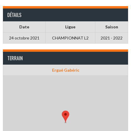
DÉTAILS
Date
Ligue
Saison
24 octobre 2021
CHAMPIONNAT L2
2021 - 2022
TERRAIN
Ergué Gabéric