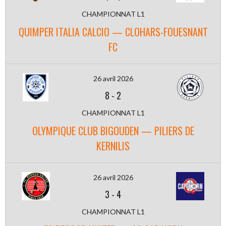
CHAMPIONNAT L1
QUIMPER ITALIA CALCIO — CLOHARS-FOUESNANT
FC
26 avril 2026
8
-
2
CHAMPIONNAT L1
OLYMPIQUE CLUB BIGOUDEN — PILIERS DE
KERNILIS
26 avril 2026
3
-
4
CHAMPIONNAT L1