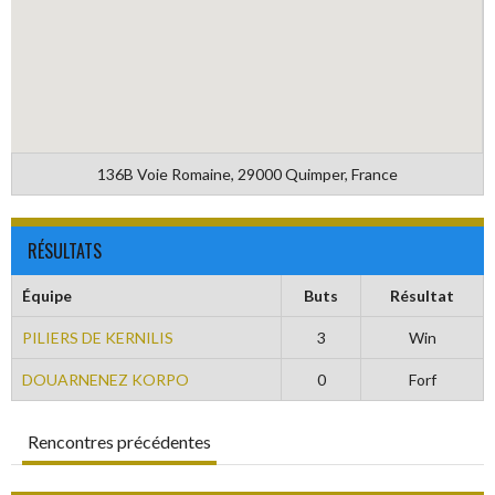
136B Voie Romaine, 29000 Quimper, France
RÉSULTATS
Équipe
Buts
Résultat
PILIERS DE KERNILIS
3
Win
DOUARNENEZ KORPO
0
Forf
Rencontres précédentes