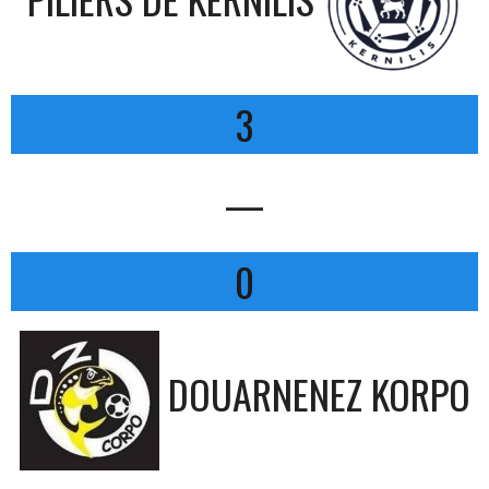
3
—
0
DOUARNENEZ KORPO