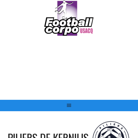
Skip
to
content
FOOTBALL CORPO
USACQ
PILIERS DE KERNILIS