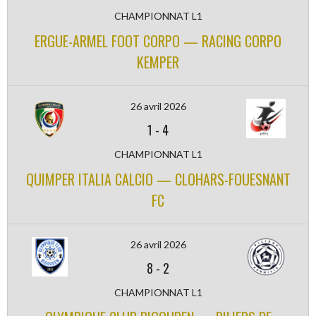
CHAMPIONNAT L1
ERGUE-ARMEL FOOT CORPO — RACING CORPO
KEMPER
26 avril 2026
1
-
4
CHAMPIONNAT L1
QUIMPER ITALIA CALCIO — CLOHARS-FOUESNANT
FC
26 avril 2026
8
-
2
CHAMPIONNAT L1