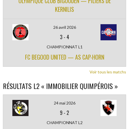
OLYMPIQUE CLUB BIGOUDEN — PILIERS DE
KERNILIS
26 avril 2026
3
-
4
CHAMPIONNAT L1
FC BEGOOD UNITED — AS CAP-HORN
Voir tous les matchs
RÉSULTATS L2 « IMMOBILIER QUIMPÉROIS »
24 mai 2026
9
-
2
CHAMPIONNAT L2