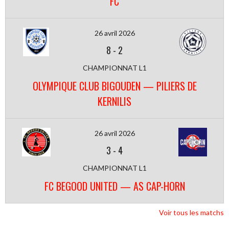
FC
26 avril 2026
8
-
2
CHAMPIONNAT L1
OLYMPIQUE CLUB BIGOUDEN — PILIERS DE
KERNILIS
26 avril 2026
3
-
4
CHAMPIONNAT L1
FC BEGOOD UNITED — AS CAP-HORN
Voir tous les matchs