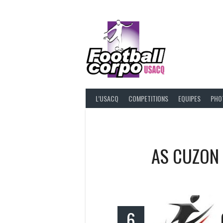
Skip
to
content
FOOT
L’USACQ
COMPETITIONS
EQUIPES
PHO
AS CUZON
6