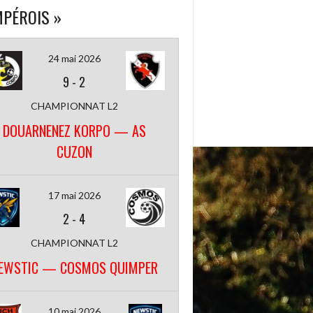
PÉROIS »
24 mai 2026
9
-
2
CHAMPIONNAT L2
DOUARNENEZ KORPO — AS
CUZON
17 mai 2026
2
-
4
CHAMPIONNAT L2
EWSTIC — COSMOS QUIMPER
10 mai 2026