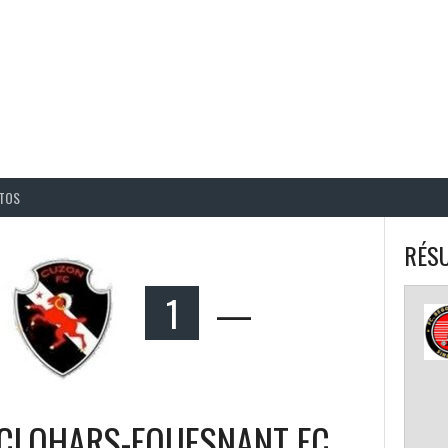
BALL CORPO USACQ
TOS
RÉSU
1
—
CLOHARS-FOUESNANT FC