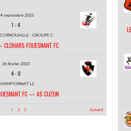
4 septembre 2023
1
-
4
L
 CORNOUAILLE - GROUPE C
— CLOHARS-FOUESNANT FC
26 février 2023
4
-
0
CHAMPIONNAT L2
OUESNANT FC — AS CUZON
1
2
3
Suivant