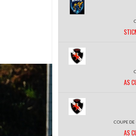
STIC
AS C
COUPE DE
AS C