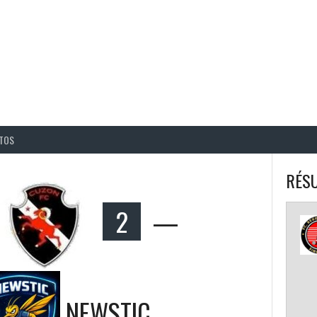
BALL CORPO USACQ
TOS
RÉSU
2
—
NEWSTIC