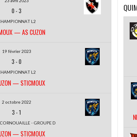
23 avril 2023
QUIM
0
-
3
CHAMPIONNAT L2
MOUX — AS CUZON
19 février 2023
3
-
0
CHAMPIONNAT L2
UZON — STICMOUX
2 octobre 2022
3
-
1
N
 CORNOUAILLE - GROUPE D
UZON — STICMOUX