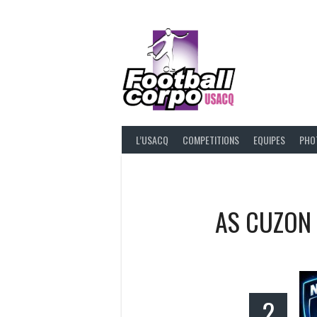
Skip
to
content
FOOT
L’USACQ
COMPETITIONS
EQUIPES
PHO
AS CUZON
2