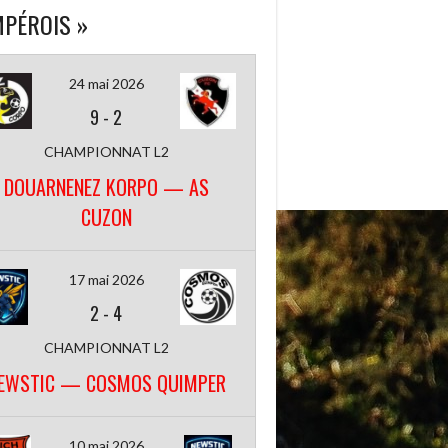
PÉROIS »
24 mai 2026
9
-
2
CHAMPIONNAT L2
DOUARNENEZ KORPO — AS
CUZON
17 mai 2026
2
-
4
CHAMPIONNAT L2
EWSTIC — COSMOS QUIMPER
10 mai 2026