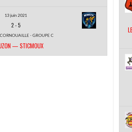
13 juin 2021
2
-
5
L
 CORNOUAILLE - GROUPE C
UZON — STICMOUX