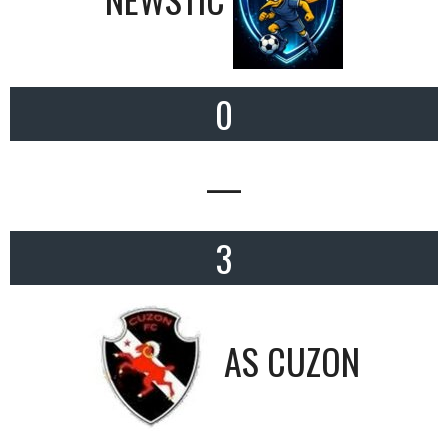
0
—
3
AS CUZON