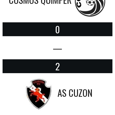
0
—
2
AS CUZON