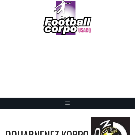
Skip
to
content
FOOTBALL CORPO
USACQ
DOUARNENEZ KORPO