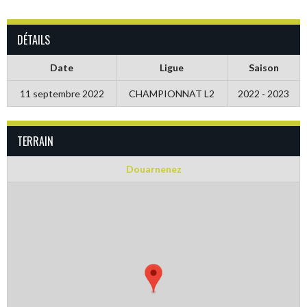
DÉTAILS
Date
Ligue
Saison
11 septembre 2022
CHAMPIONNAT L2
2022 - 2023
TERRAIN
Douarnenez