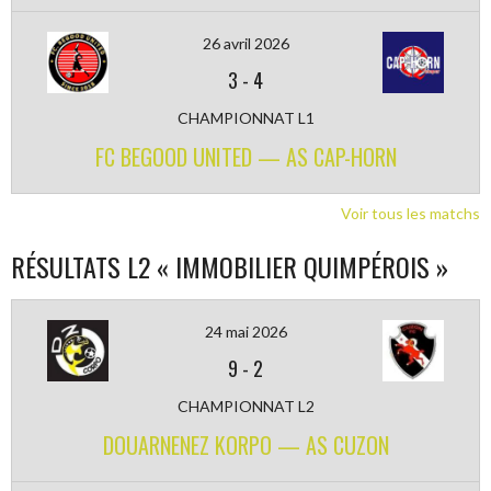
26 avril 2026
3
-
4
CHAMPIONNAT L1
FC BEGOOD UNITED — AS CAP-HORN
Voir tous les matchs
RÉSULTATS L2 « IMMOBILIER QUIMPÉROIS »
24 mai 2026
9
-
2
CHAMPIONNAT L2
DOUARNENEZ KORPO — AS CUZON