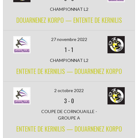
CHAMPIONNAT L2
DOUARNENEZ KORPO — ENTENTE DE KERNILIS
27 novembre 2022
1
-
1
CHAMPIONNAT L2
ENTENTE DE KERNILIS — DOUARNENEZ KORPO
2 octobre 2022
3
-
0
COUPE DE CORNOUAILLE -
GROUPE A
ENTENTE DE KERNILIS — DOUARNENEZ KORPO