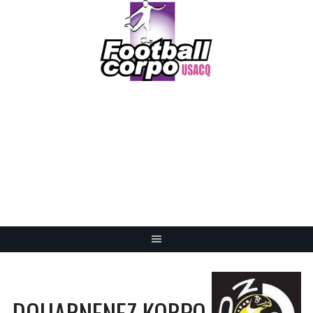
Skip
to
content
FOOTBALL CORPO
USACQ
DOUARNENEZ KORPO