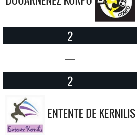
2
—
2
ENTENTE DE KERNILIS