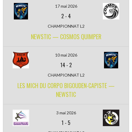
17 mai 2026
2
-
4
CHAMPIONNAT L2
NEWSTIC — COSMOS QUIMPER
10 mai 2026
14
-
2
CHAMPIONNAT L2
LES MICH DU CORPO BIGOUDEN-CAPISTE —
NEWSTIC
3 mai 2026
1
-
5