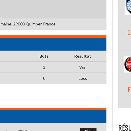
maine, 29000 Quimper, France
O
Buts
Résultat
3
Win
0
Loss
F
RÉSU