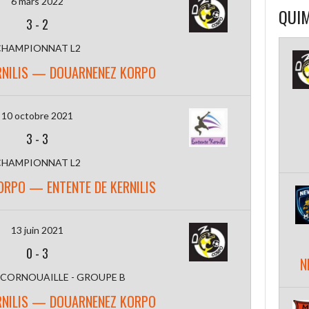
6 mars 2022
QUIM
3
-
2
CHAMPIONNAT L2
RNILIS — DOUARNENEZ KORPO
10 octobre 2021
3
-
3
CHAMPIONNAT L2
RPO — ENTENTE DE KERNILIS
13 juin 2021
0
-
3
N
 CORNOUAILLE - GROUPE B
RNILIS — DOUARNENEZ KORPO