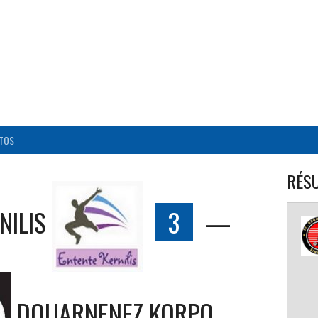
BALL CORPO USACQ
TOS
RÉSU
NILIS
3
—
DOUARNENEZ KORPO