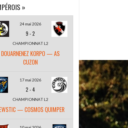
PÉROIS »
24 mai 2026
9
-
2
CHAMPIONNAT L2
DOUARNENEZ KORPO — AS
CUZON
17 mai 2026
2
-
4
CHAMPIONNAT L2
EWSTIC — COSMOS QUIMPER
10 mai 2026