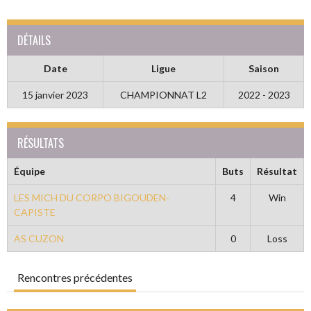
DÉTAILS
Date
Ligue
Saison
15 janvier 2023
CHAMPIONNAT L2
2022 - 2023
RÉSULTATS
Équipe
Buts
Résultat
LES MICH DU CORPO BIGOUDEN-
4
Win
CAPISTE
AS CUZON
0
Loss
Rencontres précédentes