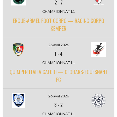
2
-
7
CHAMPIONNAT L1
ERGUE-ARMEL FOOT CORPO — RACING CORPO
KEMPER
26 avril 2026
1
-
4
CHAMPIONNAT L1
QUIMPER ITALIA CALCIO — CLOHARS-FOUESNANT
FC
26 avril 2026
8
-
2
CHAMPIONNAT L1