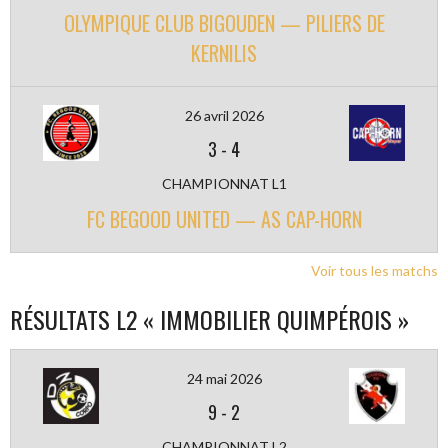
OLYMPIQUE CLUB BIGOUDEN — PILIERS DE
KERNILIS
26 avril 2026
3
-
4
CHAMPIONNAT L1
FC BEGOOD UNITED — AS CAP-HORN
Voir tous les matchs
RÉSULTATS L2 « IMMOBILIER QUIMPÉROIS »
24 mai 2026
9
-
2
CHAMPIONNAT L2