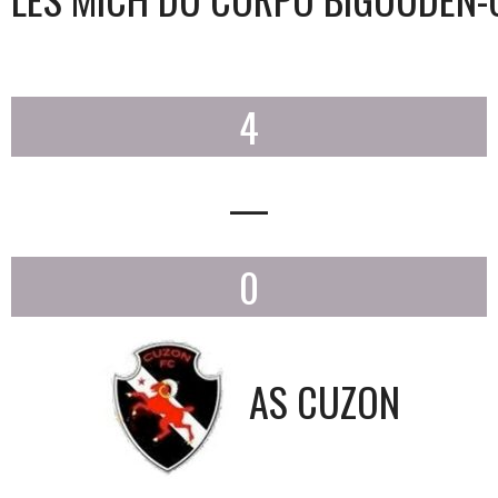
4
—
0
AS CUZON