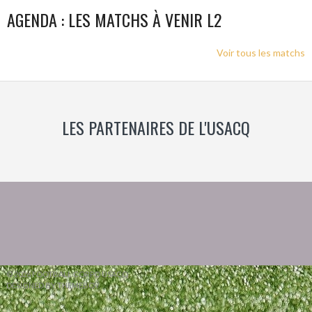
AGENDA : LES MATCHS À VENIR L2
Voir tous les matchs
LES PARTENAIRES DE L'USACQ
© 2026 FOOTBALL CORPO USACQ
DESIGNED BY THEMEBOY