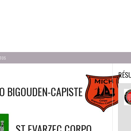
BALL CORPO USACQ
TOS
RÉSU
O BIGOUDEN-CAPISTE
ST EVARZEC CORPO