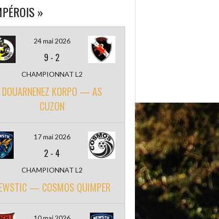
PÉROIS »
24 mai 2026
9
-
2
CHAMPIONNAT L2
DOUARNENEZ KORPO — AS
CUZON
17 mai 2026
2
-
4
CHAMPIONNAT L2
EWSTIC — COSMOS QUIMPER
10 mai 2026