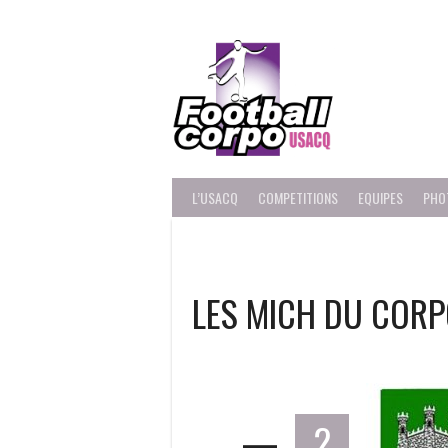
Skip
to
content
FOOT
L’USACQ
COMPETITIONS
EQUIPES
PHO
LES MICH DU CORP
—
2