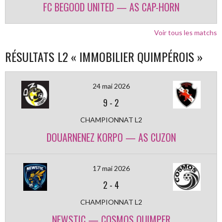
FC BEGOOD UNITED — AS CAP-HORN
Voir tous les matchs
RÉSULTATS L2 « IMMOBILIER QUIMPÉROIS »
24 mai 2026
9
-
2
CHAMPIONNAT L2
DOUARNENEZ KORPO — AS CUZON
17 mai 2026
2
-
4
CHAMPIONNAT L2
NEWSTIC — COSMOS QUIMPER