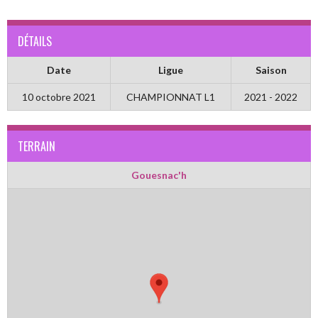
DÉTAILS
Date
Ligue
Saison
10 octobre 2021
CHAMPIONNAT L1
2021 - 2022
TERRAIN
Gouesnac'h