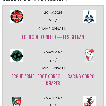
20 mai 2026
2
-
2
CHAMPIONNAT L1
FC BEGOOD UNITED — LES GLENAN
26 avril 2026
2
-
7
CHAMPIONNAT L1
ERGUE-ARMEL FOOT CORPO — RACING CORPO
KEMPER
26 avril 2026