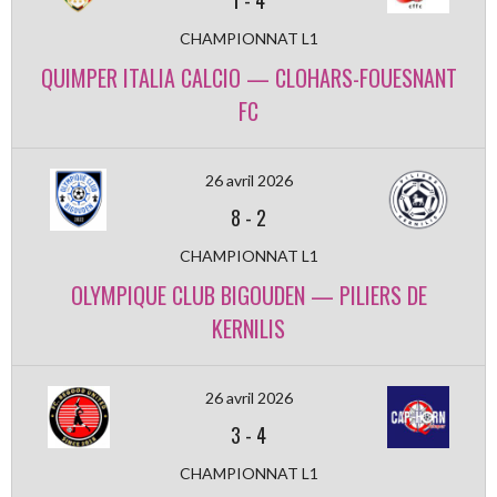
1
-
4
CHAMPIONNAT L1
QUIMPER ITALIA CALCIO — CLOHARS-FOUESNANT
FC
26 avril 2026
8
-
2
CHAMPIONNAT L1
OLYMPIQUE CLUB BIGOUDEN — PILIERS DE
KERNILIS
26 avril 2026
3
-
4
CHAMPIONNAT L1