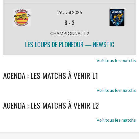
26 avril 2026
8
-
3
CHAMPIONNAT L2
LES LOUPS DE PLONEOUR — NEWSTIC
Voir tous les matchs
AGENDA : LES MATCHS À VENIR L1
Voir tous les matchs
AGENDA : LES MATCHS À VENIR L2
Voir tous les matchs