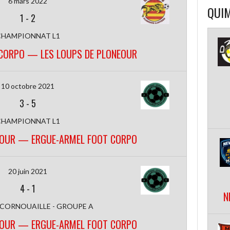
6 mars 2022
QUIM
1
-
2
CHAMPIONNAT L1
CORPO — LES LOUPS DE PLONEOUR
10 octobre 2021
3
-
5
CHAMPIONNAT L1
EOUR — ERGUE-ARMEL FOOT CORPO
20 juin 2021
4
-
1
N
 CORNOUAILLE - GROUPE A
EOUR — ERGUE-ARMEL FOOT CORPO