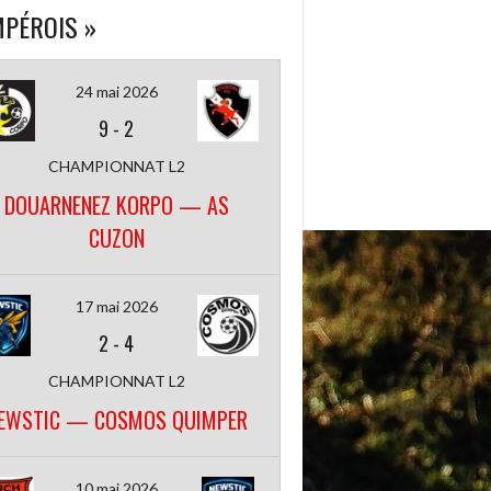
PÉROIS »
24 mai 2026
9
-
2
CHAMPIONNAT L2
DOUARNENEZ KORPO — AS
CUZON
17 mai 2026
2
-
4
CHAMPIONNAT L2
EWSTIC — COSMOS QUIMPER
10 mai 2026