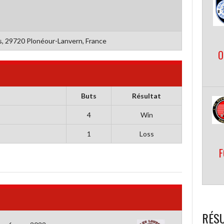
s, 29720 Plonéour-Lanvern, France
O
Buts
Résultat
4
Win
1
Loss
F
RÉSU