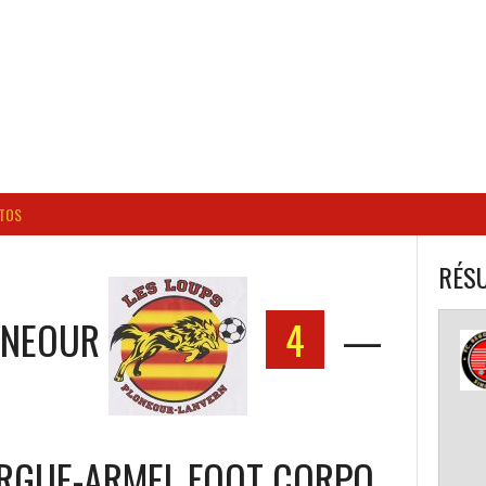
BALL CORPO USACQ
TOS
RÉSU
ONEOUR
4
—
RGUE-ARMEL FOOT CORPO