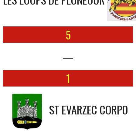
5
—
1
ST EVARZEC CORPO