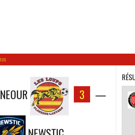
BALL CORPO USACQ
TOS
RÉSU
ONEOUR
3
—
NEWSTIC