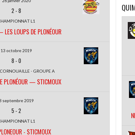
26 janvier 2020
QUIM
2
-
8
CHAMPIONNAT L1
 LES LOUPS DE PLONÉOUR
13 octobre 2019
8
-
0
 CORNOUAILLE - GROUPE A
DE PLONÉOUR — STICMOUX
8 septembre 2019
5
-
2
N
CHAMPIONNAT L1
PLONEOUR - STICMOUX