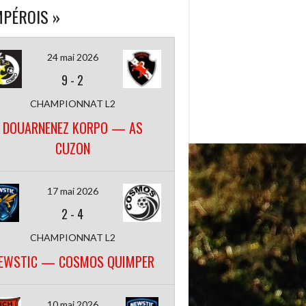
PÉROIS »
24 mai 2026
9
-
2
CHAMPIONNAT L2
DOUARNENEZ KORPO — AS
CUZON
17 mai 2026
2
-
4
CHAMPIONNAT L2
EWSTIC — COSMOS QUIMPER
10 mai 2026