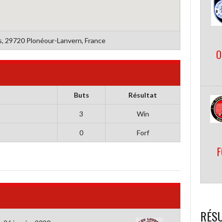
s, 29720 Plonéour-Lanvern, France
O
Buts
Résultat
3
Win
0
Forf
F
RÉSU