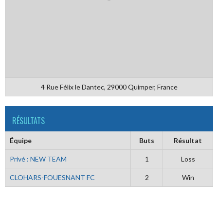
4 Rue Félix le Dantec, 29000 Quimper, France
RÉSULTATS
Équipe
Buts
Résultat
Privé : NEW TEAM
1
Loss
CLOHARS-FOUESNANT FC
2
Win