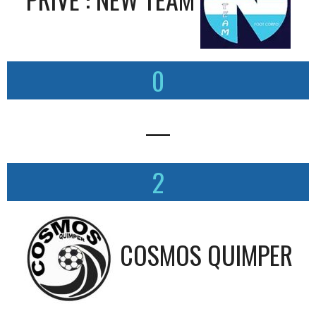
0
—
2
COSMOS QUIMPER