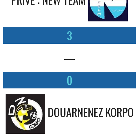
3
—
0
DOUARNENEZ KORPO