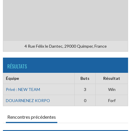
4 Rue Félix le Dantec, 29000 Quimper, France
RÉSULTATS
Équipe
Buts
Résultat
Privé : NEW TEAM
3
Win
DOUARNENEZ KORPO
0
Forf
Rencontres précédentes