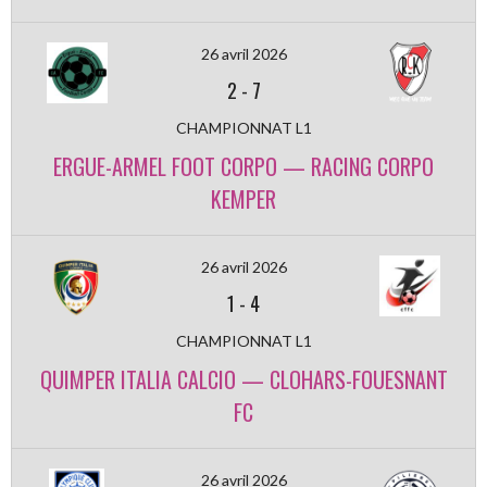
26 avril 2026
2
-
7
CHAMPIONNAT L1
ERGUE-ARMEL FOOT CORPO — RACING CORPO
KEMPER
26 avril 2026
1
-
4
CHAMPIONNAT L1
QUIMPER ITALIA CALCIO — CLOHARS-FOUESNANT
FC
26 avril 2026