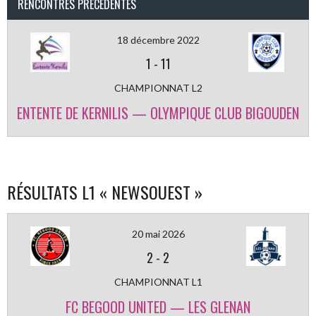
RENCONTRES PRÉCÉDENTES
18 décembre 2022
1
-
11
CHAMPIONNAT L2
ENTENTE DE KERNILIS — OLYMPIQUE CLUB BIGOUDEN
RÉSULTATS L1 « NEWSOUEST »
20 mai 2026
2
-
2
CHAMPIONNAT L1
FC BEGOOD UNITED — LES GLENAN