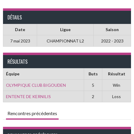
DÉTAILS
Date
Ligue
Saison
7 mai 2023
CHAMPIONNAT L2
2022 - 2023
RÉSULTATS
Équipe
Buts
Résultat
OLYMPIQUE CLUB BIGOUDEN
5
Win
ENTENTE DE KERNILIS
2
Loss
Rencontres précédentes