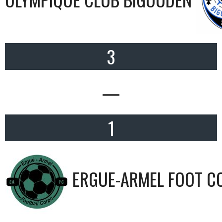
3
—
1
ERGUE-ARMEL FOOT C