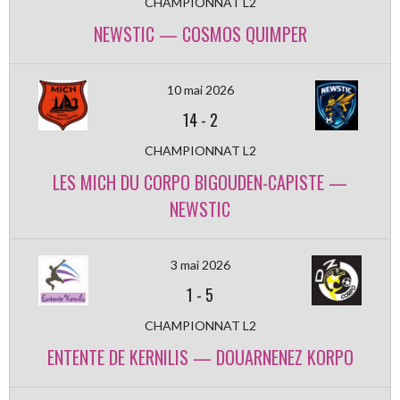
CHAMPIONNAT L2
NEWSTIC — COSMOS QUIMPER
10 mai 2026
14
-
2
CHAMPIONNAT L2
LES MICH DU CORPO BIGOUDEN-CAPISTE —
NEWSTIC
3 mai 2026
1
-
5
CHAMPIONNAT L2
ENTENTE DE KERNILIS — DOUARNENEZ KORPO