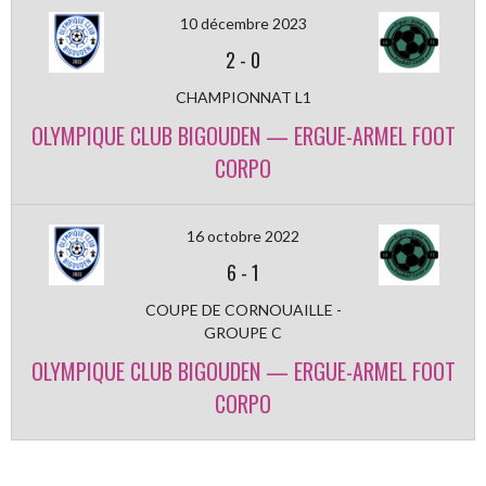
10 décembre 2023
2
-
0
CHAMPIONNAT L1
OLYMPIQUE CLUB BIGOUDEN — ERGUE-ARMEL FOOT
CORPO
16 octobre 2022
6
-
1
COUPE DE CORNOUAILLE -
GROUPE C
OLYMPIQUE CLUB BIGOUDEN — ERGUE-ARMEL FOOT
CORPO