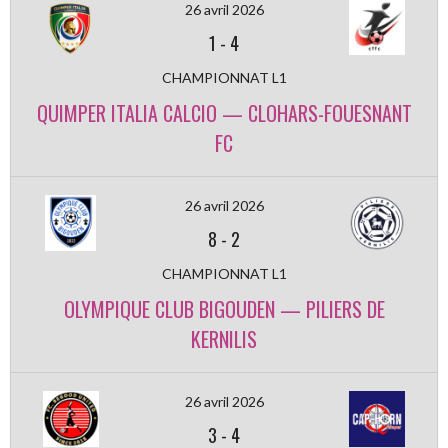
26 avril 2026
1
-
4
CHAMPIONNAT L1
QUIMPER ITALIA CALCIO — CLOHARS-FOUESNANT
FC
26 avril 2026
8
-
2
CHAMPIONNAT L1
OLYMPIQUE CLUB BIGOUDEN — PILIERS DE
KERNILIS
26 avril 2026
3
-
4