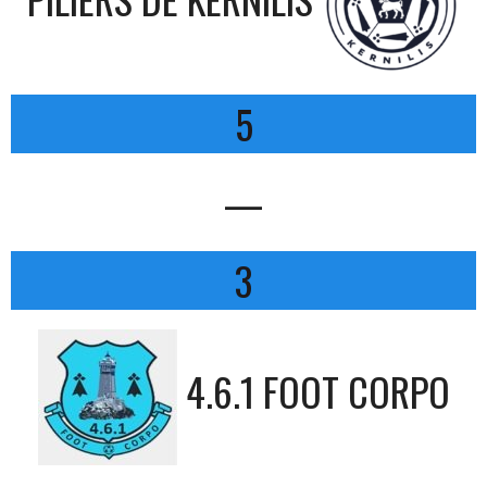
5
—
3
4.6.1 FOOT CORPO