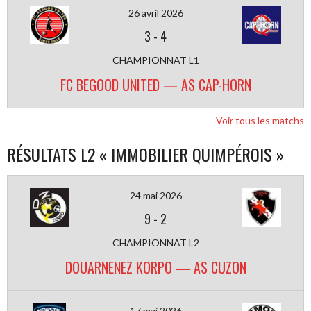
26 avril 2026
3
-
4
CHAMPIONNAT L1
FC BEGOOD UNITED — AS CAP-HORN
Voir tous les matchs
RÉSULTATS L2 « IMMOBILIER QUIMPÉROIS »
24 mai 2026
9
-
2
CHAMPIONNAT L2
DOUARNENEZ KORPO — AS CUZON
17 mai 2026