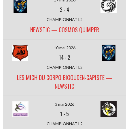
2
-
4
CHAMPIONNAT L2
NEWSTIC — COSMOS QUIMPER
10 mai 2026
14
-
2
CHAMPIONNAT L2
LES MICH DU CORPO BIGOUDEN-CAPISTE —
NEWSTIC
3 mai 2026
1
-
5
CHAMPIONNAT L2