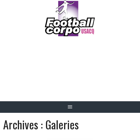
Skip
to
content
FOOTBALL CORPO
USACQ
Archives :
Galeries