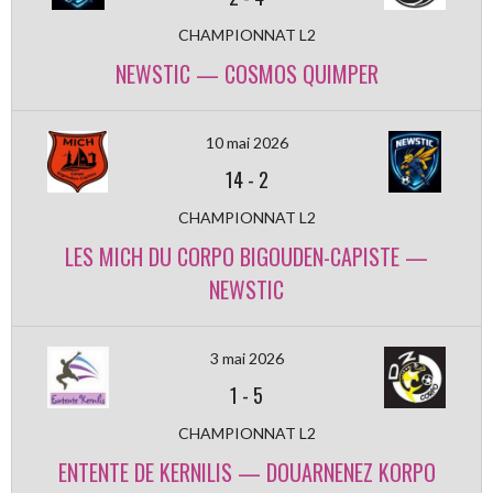
CHAMPIONNAT L2
NEWSTIC — COSMOS QUIMPER
10 mai 2026
14
-
2
CHAMPIONNAT L2
LES MICH DU CORPO BIGOUDEN-CAPISTE —
NEWSTIC
3 mai 2026
1
-
5
CHAMPIONNAT L2
ENTENTE DE KERNILIS — DOUARNENEZ KORPO