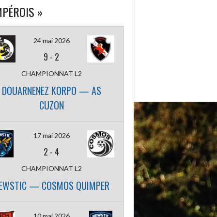
PÉROIS »
24 mai 2026
9
-
2
CHAMPIONNAT L2
DOUARNENEZ KORPO — AS
CUZON
17 mai 2026
2
-
4
CHAMPIONNAT L2
EWSTIC — COSMOS QUIMPER
10 mai 2026