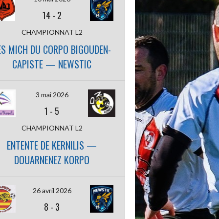
14
-
2
CHAMPIONNAT L2
ES MICH DU CORPO BIGOUDEN-
CAPISTE — NEWSTIC
3 mai 2026
1
-
5
CHAMPIONNAT L2
ENTENTE DE KERNILIS —
DOUARNENEZ KORPO
26 avril 2026
8
-
3