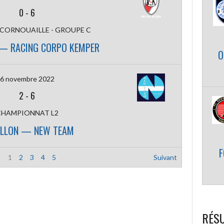
0
-
6
 CORNOUAILLE - GROUPE C
— RACING CORPO KEMPER
O
6 novembre 2022
2
-
6
CHAMPIONNAT L2
ALLON — NEW TEAM
F
1
2
3
4
5
Suivant
RÉSU