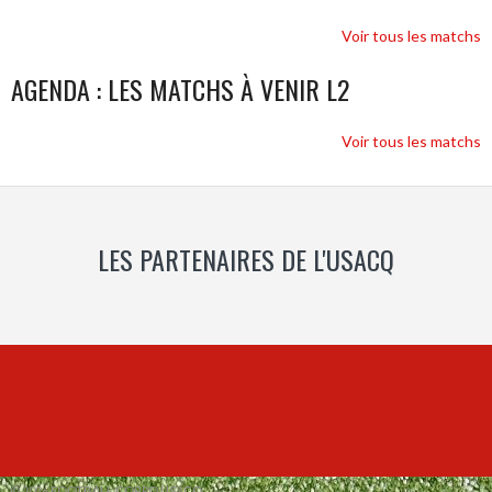
Voir tous les matchs
AGENDA : LES MATCHS À VENIR L2
Voir tous les matchs
LES PARTENAIRES DE L'USACQ
© 2026 FOOTBALL CORPO USACQ