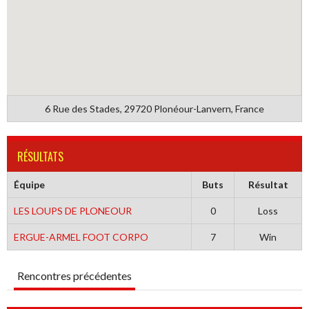
6 Rue des Stades, 29720 Plonéour-Lanvern, France
RÉSULTATS
Équipe
Buts
Résultat
LES LOUPS DE PLONEOUR
0
Loss
ERGUE-ARMEL FOOT CORPO
7
Win
Rencontres précédentes