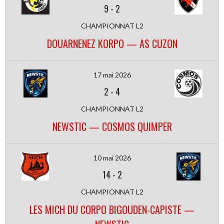
9
-
2
CHAMPIONNAT L2
DOUARNENEZ KORPO — AS CUZON
17 mai 2026
2
-
4
CHAMPIONNAT L2
NEWSTIC — COSMOS QUIMPER
10 mai 2026
14
-
2
CHAMPIONNAT L2
LES MICH DU CORPO BIGOUDEN-CAPISTE —