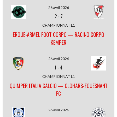
26 avril 2026
2
-
7
CHAMPIONNAT L1
ERGUE-ARMEL FOOT CORPO — RACING CORPO
KEMPER
26 avril 2026
1
-
4
CHAMPIONNAT L1
QUIMPER ITALIA CALCIO — CLOHARS-FOUESNANT
FC
26 avril 2026