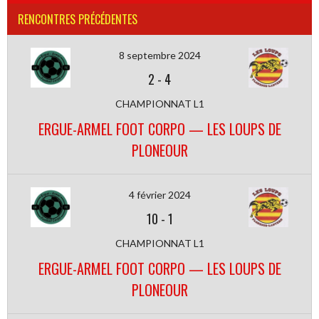
RENCONTRES PRÉCÉDENTES
8 septembre 2024
2
-
4
CHAMPIONNAT L1
ERGUE-ARMEL FOOT CORPO — LES LOUPS DE
PLONEOUR
4 février 2024
10
-
1
CHAMPIONNAT L1
ERGUE-ARMEL FOOT CORPO — LES LOUPS DE
PLONEOUR