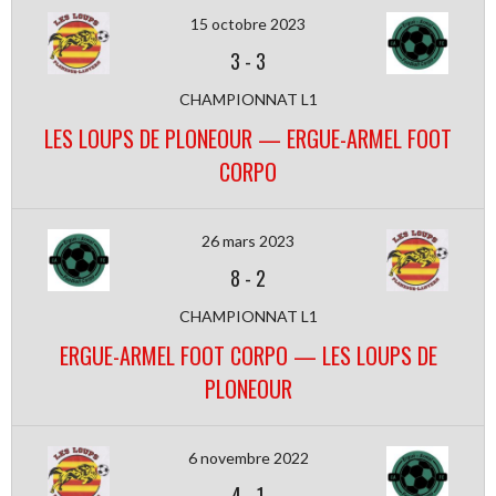
15 octobre 2023
3
-
3
CHAMPIONNAT L1
LES LOUPS DE PLONEOUR — ERGUE-ARMEL FOOT
CORPO
26 mars 2023
8
-
2
CHAMPIONNAT L1
ERGUE-ARMEL FOOT CORPO — LES LOUPS DE
PLONEOUR
6 novembre 2022
4
-
1