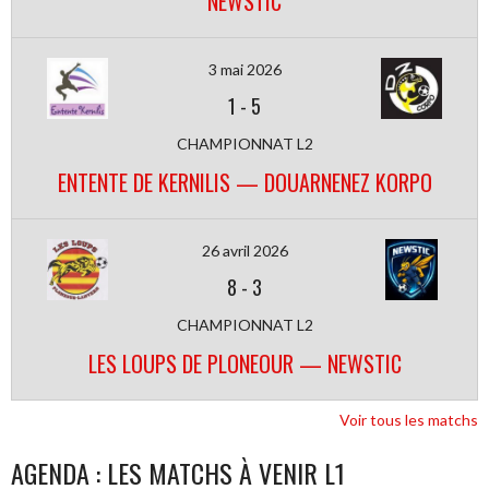
NEWSTIC
3 mai 2026
1
-
5
CHAMPIONNAT L2
ENTENTE DE KERNILIS — DOUARNENEZ KORPO
26 avril 2026
8
-
3
CHAMPIONNAT L2
LES LOUPS DE PLONEOUR — NEWSTIC
Voir tous les matchs
AGENDA : LES MATCHS À VENIR L1