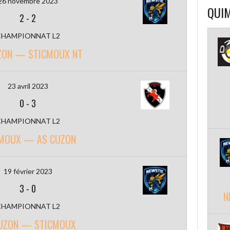
26 novembre 2023
QUIM
2
-
2
CHAMPIONNAT L2
ZON — STICMOUX NT
23 avril 2023
0
-
3
CHAMPIONNAT L2
MOUX — AS CUZON
19 février 2023
3
-
0
N
CHAMPIONNAT L2
UZON — STICMOUX