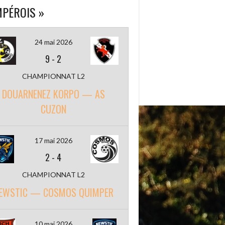
PÉROIS »
24 mai 2026
9
-
2
CHAMPIONNAT L2
DOUARNENEZ KORPO — AS
CUZON
17 mai 2026
2
-
4
CHAMPIONNAT L2
EWSTIC — COSMOS QUIMPER
10 mai 2026