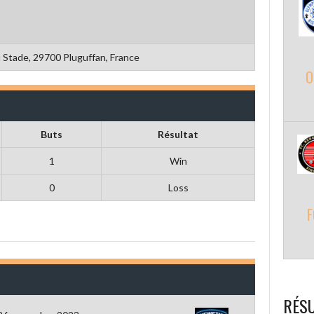
 Stade, 29700 Pluguffan, France
O
Buts
Résultat
1
Win
0
Loss
F
RÉSU