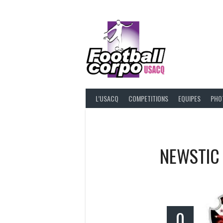
Skip
to
content
FOOT
L’USACQ
COMPETITIONS
EQUIPES
PHO
NEWSTIC
0