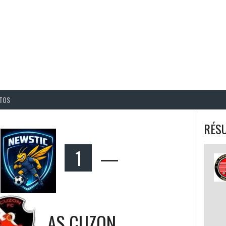
BALL CORPO USACQ
TOS
RÉSU
1
—
AS CUZON